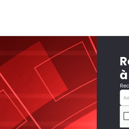
R
à
Rec