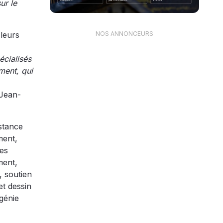
ur le
 leurs
NOS ANNONCEURS
écialisés
ment, qui
 Jean-
stance
ment,
les
ment,
, soutien
et dessin
 génie