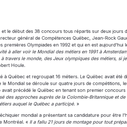
et le début des 38 concours tous répartis sur deux jours 
e directeur général de Compétences Québec, Jean-Rock Gau
s premières Olympiades en 1992 et qui en est aujourd’hui l
nvité à aller voir le Mondial des métiers en 1991 à Amsterda
à travers le monde, des Jeux olympiques des métiers, si j
obert Houle.
é à Québec et regroupait 16 métiers. Le Québec avait été d
 le Mondial se déroule sur quatre jours de compétitions, le
o avait précédé le Québec en tenant son premier concours
isé des approches auprès de la Colombie-Britannique et de l
iers auquel le Québec a participé.
»
échiquier mondial a présentant sa candidature pour être l’
e Montréal. «
Il a fallu 21 jours de montage pour tout prépa