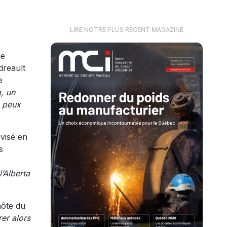
LIRE NOTRE PLUS RÉCENT MAGAZINE
de
dreault
e
m, un
e peux
ivisé en
s
’Alberta
hôte du
rer alors