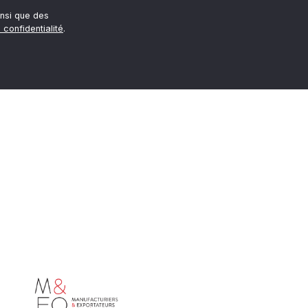
nsi que des
 confidentialité
.