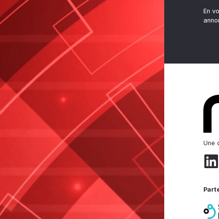
En v
anno
Une d
Part