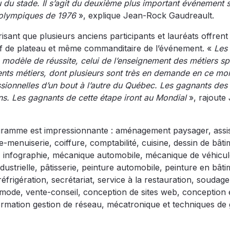
au du stade. Il s’agit du deuxième plus important événement s
x olympiques de 1976
», explique Jean-Rock Gaudreault.
isant que plusieurs anciens participants et lauréats offrent
f de plateau et même commanditaire de l’événement. «
Les
 modèle de réussite, celui de l’enseignement des métiers sp
érents métiers, dont plusieurs sont très en demande en ce mo
sionnelles d’un bout à l’autre du Québec. Les gagnants des
s. Les gagnants de cette étape iront au Mondial
», rajoute
rogramme est impressionnante : aménagement paysager, assi
e-menuiserie, coiffure, comptabilité, cuisine, dessin de bâti
ue, infographie, mécanique automobile, mécanique de véhicu
strielle, pâtisserie, peinture automobile, peinture en bâti
éfrigération, secrétariat, service à la restauration, soudage
 mode, vente-conseil, conception de sites web, conception 
nformation gestion de réseau, mécatronique et techniques de