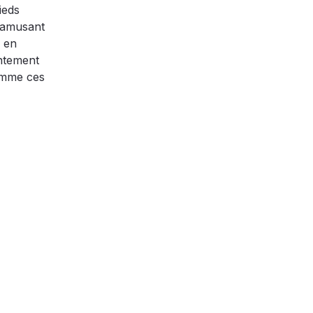
ieds
s’amusant
, en
entement
comme ces