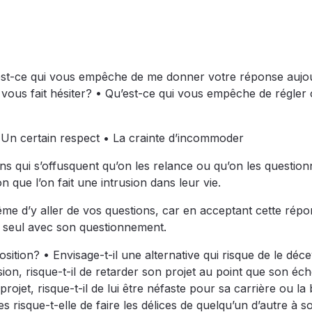
u’est-ce qui vous empêche de me donner votre réponse aujo
 vous fait hésiter? • Qu’est-ce qui vous empêche de régler 
• Un certain respect • La crainte d’incommoder
ens qui s’offusquent qu’on les relance ou qu’on les question
n que l’on fait une intrusion dans leur vie.
 d’y aller de vos questions, car en acceptant cette répo
nt seul avec son questionnement.
osition? • Envisage-t-il une alternative qui risque de le déce
sion, risque-t-il de retarder son projet au point que son éc
rojet, risque-t-il de lui être néfaste pour sa carrière ou l
s risque-t-elle de faire les délices de quelqu’un d’autre à s