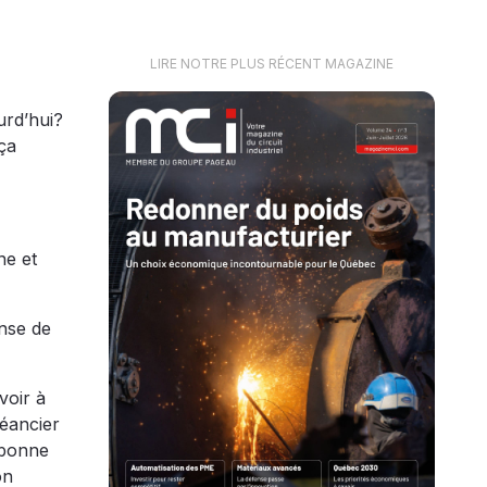
LIRE NOTRE PLUS RÉCENT MAGAZINE
urd’hui?
ça
ne et
nse de
voir à
héancier
a bonne
on