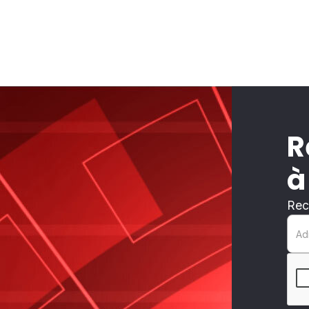
R
à
Rec