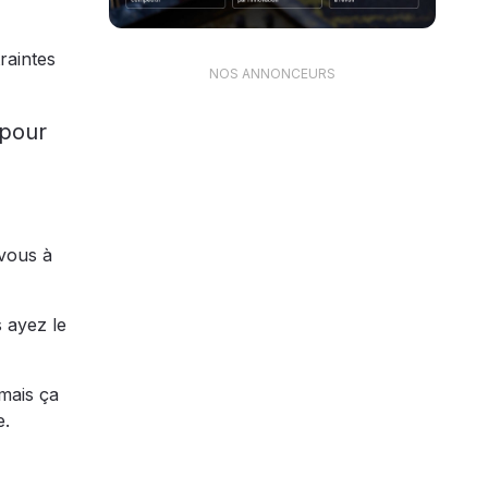
raintes
NOS ANNONCEURS
 pour
-vous à
s ayez le
mais ça
e.