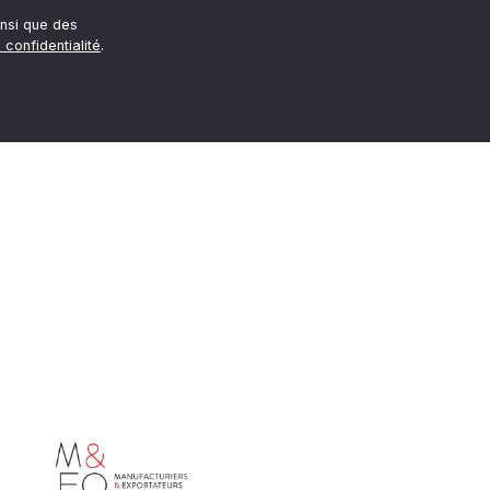
nsi que des
 confidentialité
.