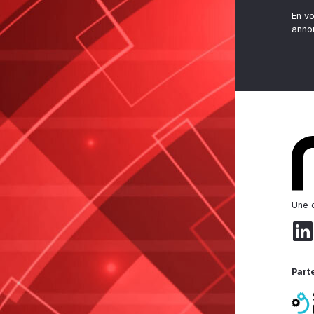
En v
anno
Une d
Part