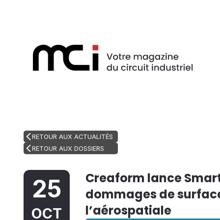
RETOUR AUX ACTUALITÉS
RETOUR AUX DOSSIERS
Creaform lance SmartD
25
dommages de surface 
l’aérospatiale
OCT