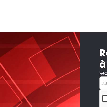
R
à
Rec