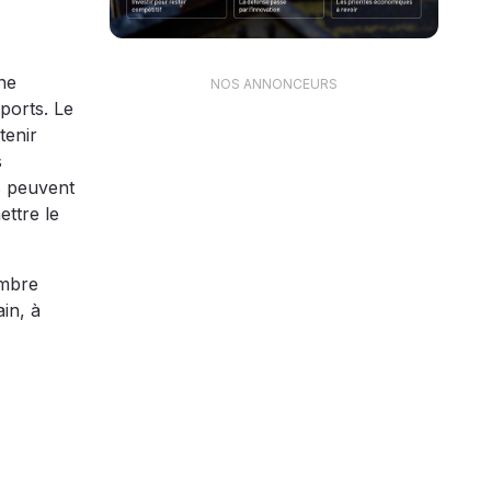
ne
NOS ANNONCEURS
pports. Le
tenir
s
s peuvent
ettre le
embre
ain, à