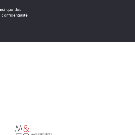
nsi que des
 confidentialité
.