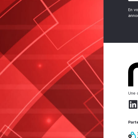
En v
anno
Une d
Part