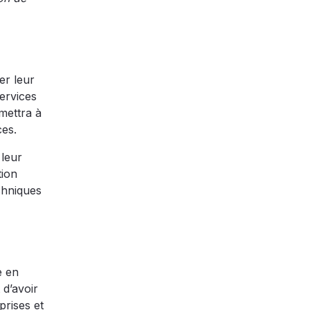
er leur
services
mettra à
ces.
 leur
tion
chniques
e en
d’avoir
prises et