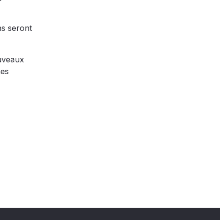
ns seront
ouveaux
nes