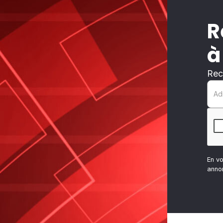
R
à
Rec
En v
anno