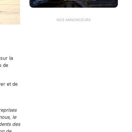
NOS ANNONCEURS
sur la
s de
er et de
reprises
ous, le
dents des
on de