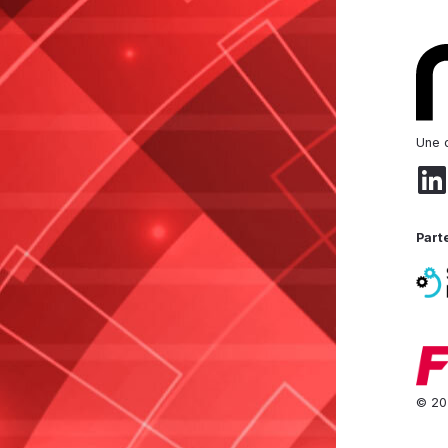
Une d
Part
© 20