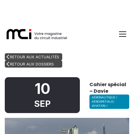
RETOUR AUX ACTUALITÉS
RETOUR AUX DOSSIERS
10
Cahier spécial
– Davie
AÉRONAUTIQUE /
SEP
AÉROSPATIALE/
AVIATION /