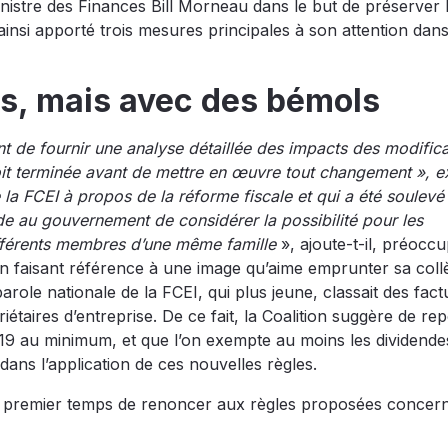
nistre des Finances Bill Morneau dans le but de préserver
a ainsi apporté trois mesures principales à son attention dans
es, mais avec des bémols
de fournir une analyse détaillée des impacts des modifica
oit terminée avant de mettre en œuvre tout changement », e
a FCEI à propos de la réforme fiscale et qui a été soulevé
de au gouvernement de considérer la possibilité pour les
ifférents membres d’une même famille
», ajoute-t-il, préoccu
en faisant référence à une image qu’aime emprunter sa col
role nationale de la FCEI, qui plus jeune, classait des fact
iétaires d’entreprise. De ce fait, la Coalition suggère de re
2019 au minimum, et que l’on exempte au moins les dividendes
dans l’application de ces nouvelles règles.
 premier temps de renoncer aux règles proposées concer