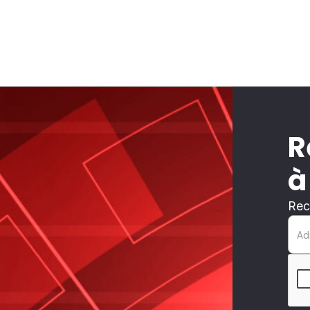
R
à
Rec