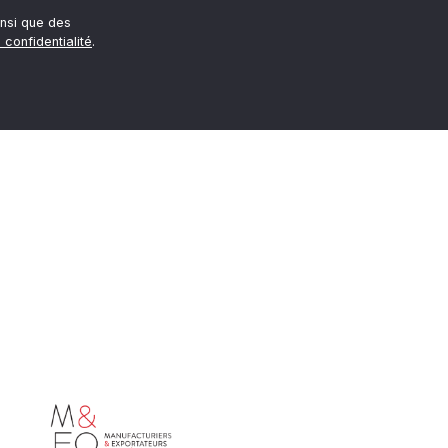
nsi que des
 confidentialité
.