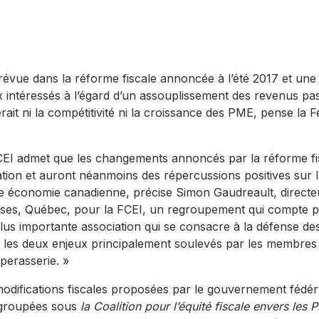
 prévue dans la réforme fiscale annoncée à l’été 2017 et un
 intéressés à l’égard d’un assouplissement des revenus pas
ait ni la compétitivité ni la croissance des PME, pense la F
 FCEI admet que les changements annoncés par la réforme fi
ation et auront néanmoins des répercussions positives sur l
e économie canadienne, précise Simon Gaudreault, directe
ises, Québec, pour la FCEI, un regroupement qui compte p
lus importante association qui se consacre à la défense des
t les deux enjeux principalement soulevés par les membres
perasserie. »
odifications fiscales proposées par le gouvernement fédéra
regroupées sous
la Coalition pour l’équité fiscale envers les