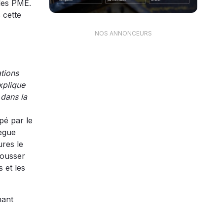
 les PME.
 cette
NOS ANNONCEURS
tions
xplique
 dans la
pé par le
lègue
ures le
pousser
 et les
nant