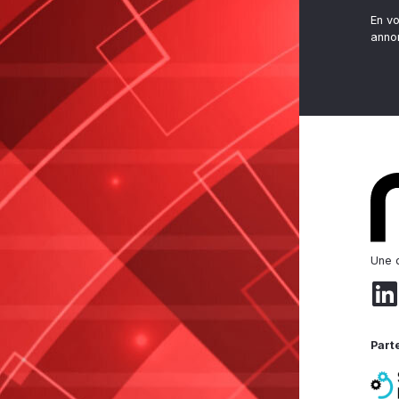
En v
anno
Une d
Part