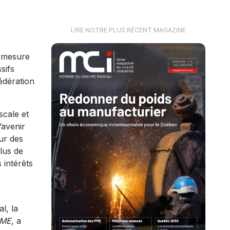
LIRE NOTRE PLUS RÉCENT MAGAZINE
e mesure
sifs
édération
scale et
’avenir
ur des
lus de
 intérêts
l, la
 PME
, a