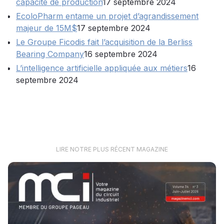
capacité de production
17 septembre 2024
EcoloPharm entame un projet d’agrandissement
majeur de 15M$
17 septembre 2024
Le Groupe Ficodis fait l’acquisition de la Berliss
Bearing Company
16 septembre 2024
L’intelligence artificielle appliquée aux métiers
16
septembre 2024
LIRE NOTRE PLUS RÉCENT MAGAZINE