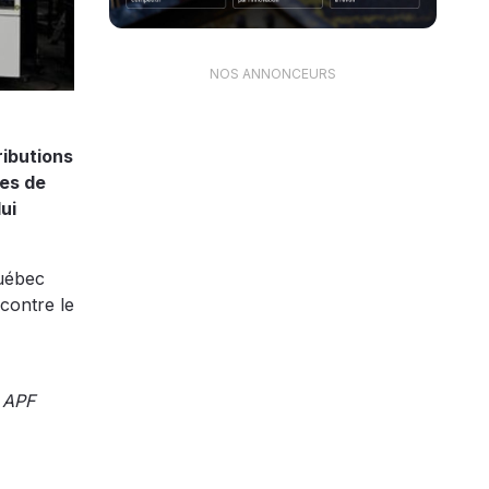
NOS ANNONCEURS
ibutions
ces de
ui
Québec
contre le
. APF