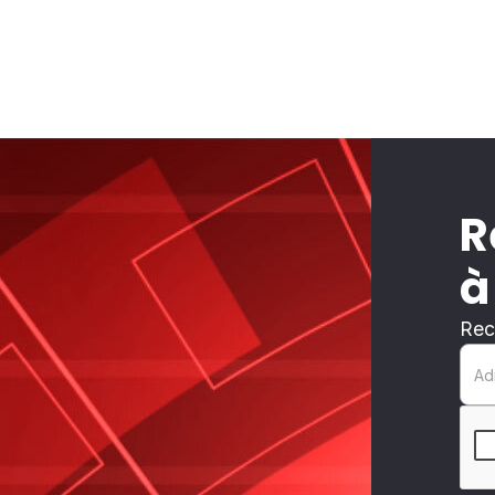
R
à
Rec