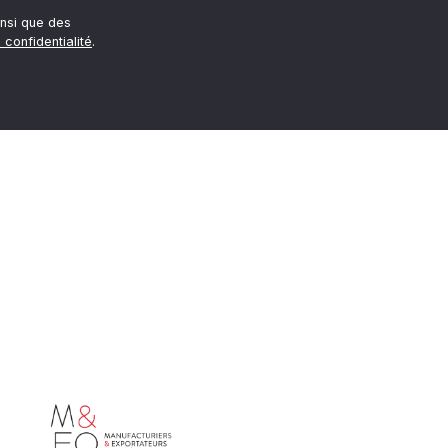
nsi que des
 confidentialité
.