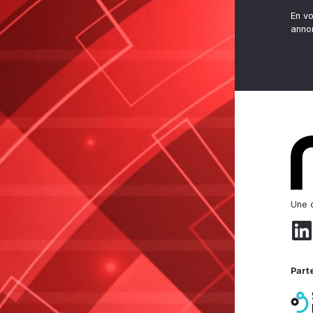
En v
anno
Une d
Part