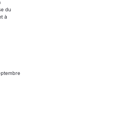
à
se du
t à
eptembre