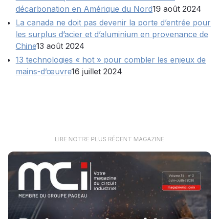
décarbonation en Amérique du Nord
19 août 2024
La canada ne doit pas devenir la porte d’entrée pour
les surplus d’acier et d’aluminium en provenance de
Chine
13 août 2024
13 technologies « hot » pour combler les enjeux de
mains-d’œuvre
16 juillet 2024
LIRE NOTRE PLUS RÉCENT MAGAZINE