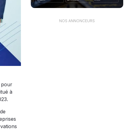
NOS ANNONCEURS
e pour
itué à
023.
 de
eprises
ovations