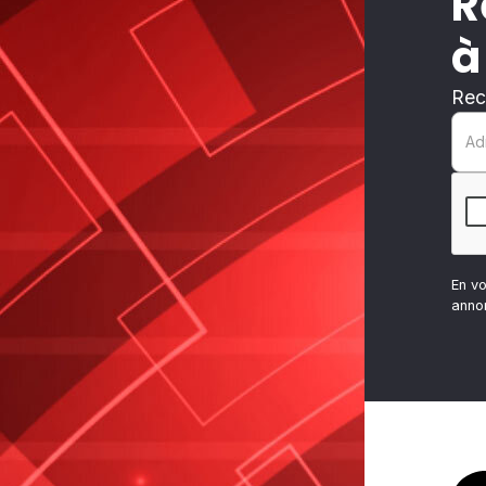
R
à
Rec
En v
anno