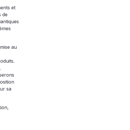
ents et
s de
uantiques
tèmes
 mise au
oduits.
,
 serons
osition
ur sa
ion,