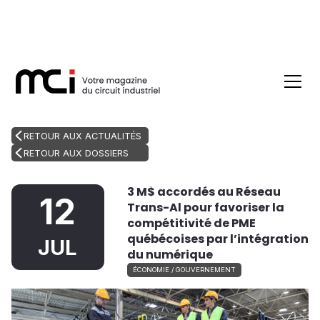
RETOUR AUX ACTUALITÉS
RETOUR AUX DOSSIERS
3 M$ accordés au Réseau
12
Trans-Al pour favoriser la
compétitivité de PME
québécoises par l’intégration
JUL
du numérique
ÉCONOMIE / GOUVERNEMENT