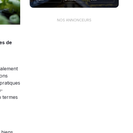
NOS ANNONCEURS
es de
calement
rons
pratiques
n-
n termes
 biens,