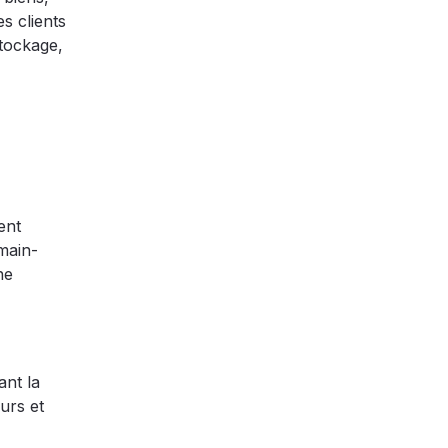
es clients
stockage,
ent
 main-
ne
ant la
eurs et