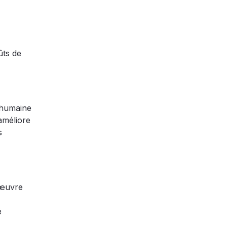
ûts de
e humaine
 améliore
s
’œuvre
é