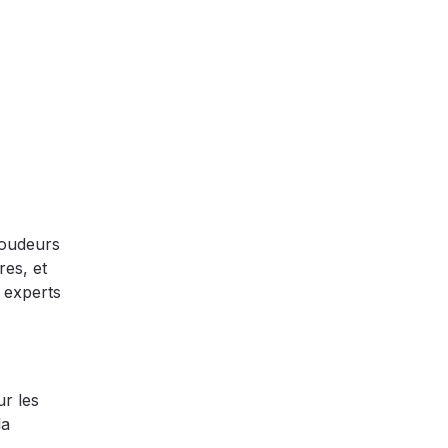
 soudeurs
res, et
 experts
r les
la