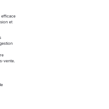
 efficace
sion et
s
 gestion
dre
ès-vente.
de