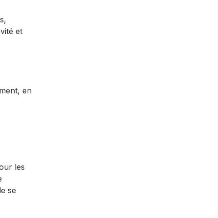
s,
ité et
ement, en
our les
e
de se